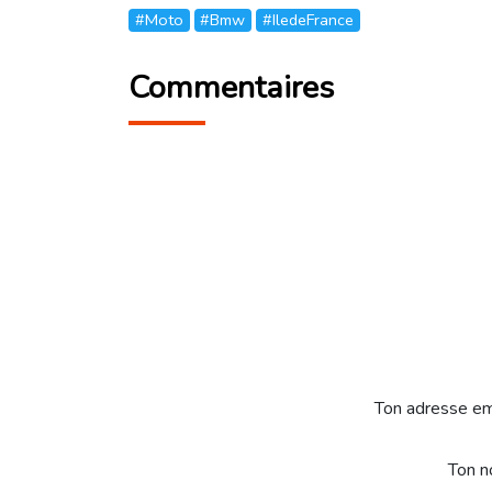
#Moto
#Bmw
#IledeFrance
Commentaires
Ton adresse em
Ton 