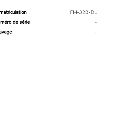
matriculation
FM-328-DL
méro de série
-
avage
-