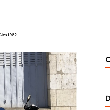
 Alex1982
C
D