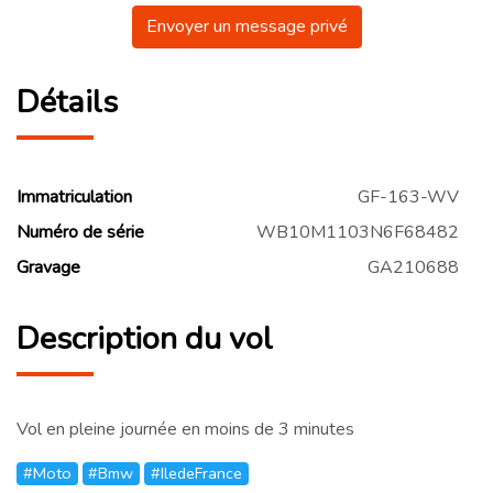
Envoyer un message privé
Détails
Immatriculation
GF-163-WV
Numéro de série
WB10M1103N6F68482
Gravage
GA210688
Description du vol
Vol en pleine journée en moins de 3 minutes
#Moto
#Bmw
#IledeFrance