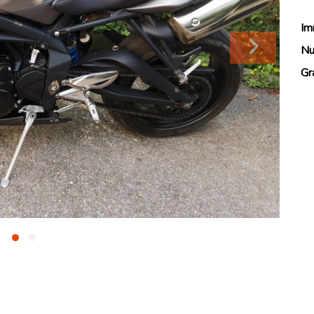
Im
Nu
Gr