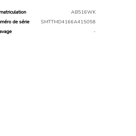
matriculation
AB516WK
méro de série
SMTTMD4166A415058
avage
-