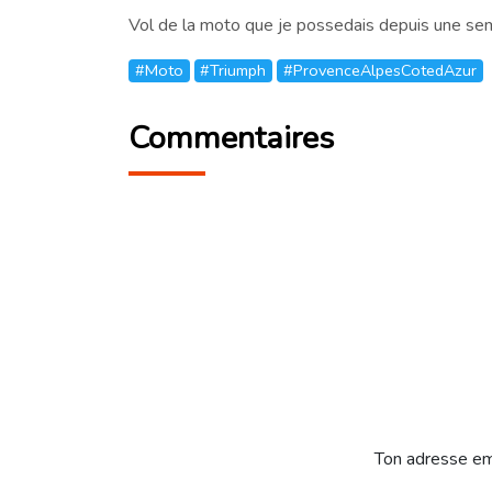
Vol de la moto que je possedais depuis une sem
#Moto
#Triumph
#ProvenceAlpesCotedAzur
Commentaires
Ton adresse em