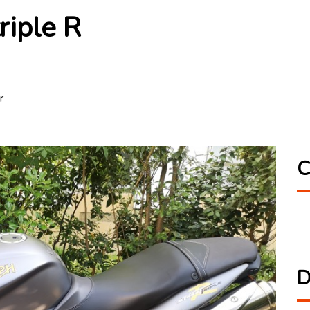
riple R
r
C
D