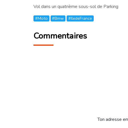
Vol dans un quatrième sous-sol de Parking
#Moto
#Bmw
#IledeFrance
Commentaires
Ton adresse em