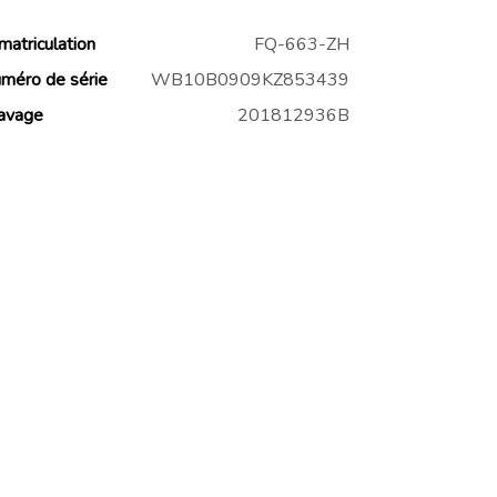
matriculation
FQ-663-ZH
méro de série
WB10B0909KZ853439
avage
201812936B