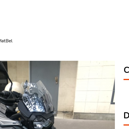
MatBel
C
D