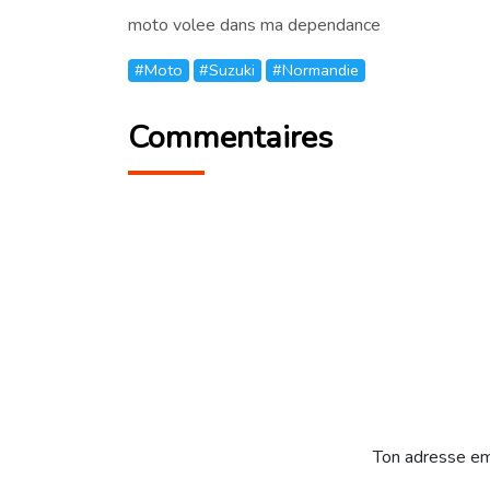
moto volee dans ma dependance
#Moto
#Suzuki
#Normandie
Commentaires
Ton adresse em