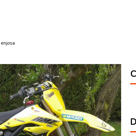
 enjosa
C
D