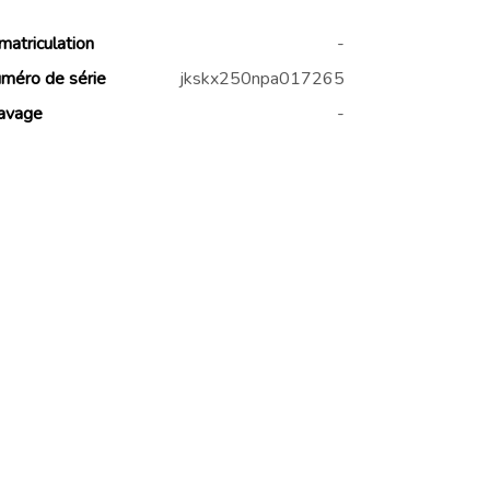
matriculation
-
méro de série
jkskx250npa017265
avage
-