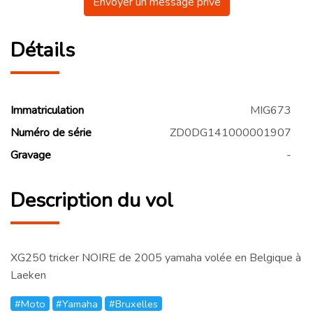
Envoyer un message privé
Détails
Immatriculation
MIG673
Numéro de série
ZD0DG141000001907
Gravage
-
Description du vol
XG250 tricker NOIRE de 2005 yamaha volée en Belgique à
Laeken
#Moto
#Yamaha
#Bruxelles